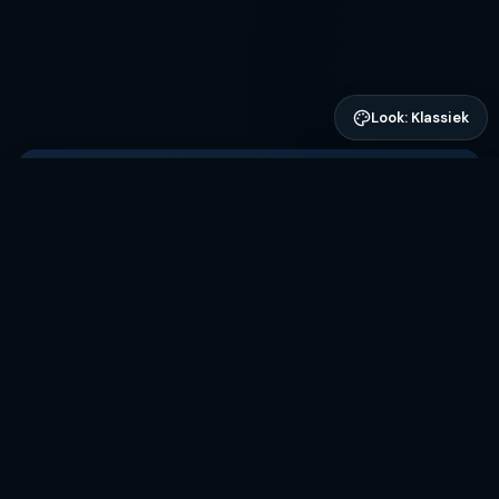
Look:
Klassiek
24
°
WEER OP DE HAVEN
SPIJKENISSE
OZO
·
10
KM/U
Overwegend zonnig
· gevoelstemperatuur
24
°
KOMENDE 12 UUR
temperatuur
neerslag %
24°
12°
6°
0°
17:00
19:00
21:00
23:00
01:00
03:00